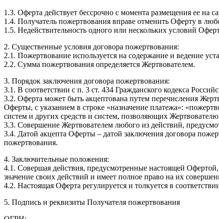
1.3. Оферта действует бессрочно с момента размещения ее на с
1.4. Получатель пожертвования вправе отменить Оферту в любо
1.5. Недействительность одного или нескольких условий Офер
2. Существенные условия договора пожертвования:
2.1. Пожертвование используется на содержание и ведение уст
2.2. Сумма пожертвования определяется Жертвователем.
3. Порядок заключения договора пожертвования:
3.1. В соответствии с п. 3 ст. 434 Гражданского кодекса Рос
3.2. Оферта может быть акцептована путем перечисления Жерт
Оферты, с указанием в строке «назначение платежа»: «пожертв
систем и других средств и систем, позволяющих Жертвовател
3.3. Совершение Жертвователем любого из действий, предусмот
3.4. Датой акцепта Оферты – датой заключения договора пожер
пожертвования.
4. Заключительные положения:
4.1. Совершая действия, предусмотренные настоящей Офертой,
значение своих действий и имеет полное право на их соверше
4.2. Настоящая Оферта регулируется и толкуется в соответств
5. Подпись и реквизиты Получателя пожертвования
ОГРН: