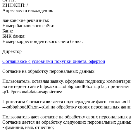
ИНН/КПП: /
Адрес места нахождения:
Банковские реквизиты:
Номер банковского счёта:
Банк:
БИК банка:
Номер корреспондентского счёта банка:
Директор
Соглашаюсь с условиями покупки билета. офертой
Согласие на обработку персональных данных
Пользователь, оставляя заявку, оформляя подписку, комментар
на интернет-сайте https://xn----otbbghoudf0h.xn--p1ai, принима
-p1ai/personal-data-usage-terms/.
Принятием Согласия является подтверждение факта согласия Пол
---otbbghoudf0h.xn--p1ai на обработку своих персональных да
Пользователь дает согласие на обработку своих персональных д
Согласие дается на обработку следующих персональных данн
• фамилия, имя, отчество;