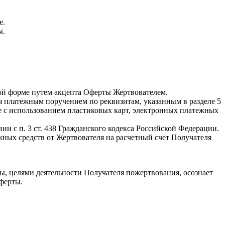
е.
ы.
нной форме путем акцепта Оферты Жертвователем.
я платежным поручением по реквизитам, указанным в разделе 5
же с использованием пластиковых карт, электронных платежных
ии с п. 3 ст. 438 Гражданского кодекса Российской Федерации.
жных средств от Жертвователя на расчетный счет Получателя
ы, целями деятельности Получателя пожертвования, осознает
ферты.