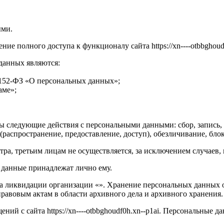
ыми.
е полного доступа к функционалу сайта https://xn----otbbghoudf
 данных являются:
а №152-ФЗ «О персональных данных»;
аме»;
ы следующие действия с персональными данными: сбор, запись, 
 (распространение, предоставление, доступ), обезличивание, бл
тра, третьим лицам не осуществляется, за исключением случаев
е данные принадлежат лично ему.
та ликвидации организации «». Хранение персональных данных 
авовым актам в области архивного дела и архивного хранения.
ий с сайта https://xn----otbbghoudf0h.xn--p1ai. Персональные 